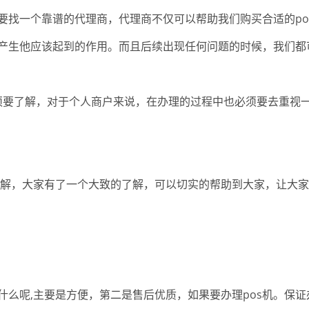
就需要找一个靠谱的代理商，代理商不仅可以帮助我们购买合适的p
，产生他应该起到的作用。而且后续出现任何问题的时候，我们都可以
要了解，‍‍对于个人商户来说，在办理的过程中也必须要去重视一
讲解，大家有了一个大致的了解，可以切实的帮助到大家，让大家
为什么呢,主要是方便，第二是售后优质，如果要办理pos机。保