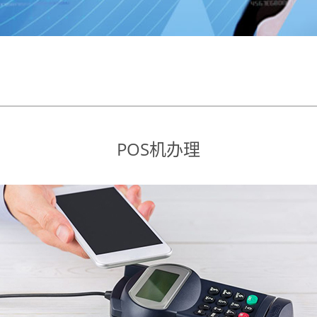
POS机办理