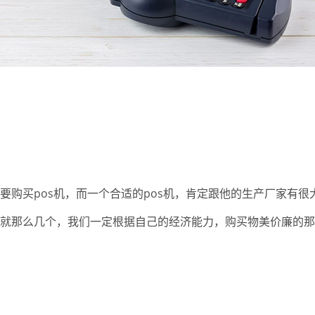
需要购买pos机，而一个合适的pos机，肯定跟他的生产厂家有
也就那么几个，我们一定根据自己的经济能力，购买物美价廉的