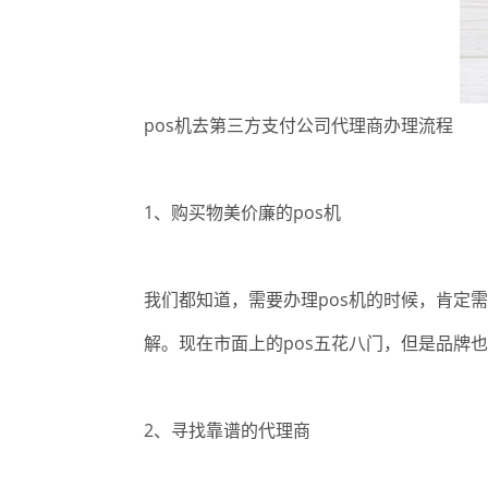
pos机去第三方支付公司代理商办理流程
1、购买物美价廉的pos机
我们都知道，需要办理pos机的时候，肯定
解。现在市面上的pos五花八门，但是品牌
2、寻找靠谱的代理商