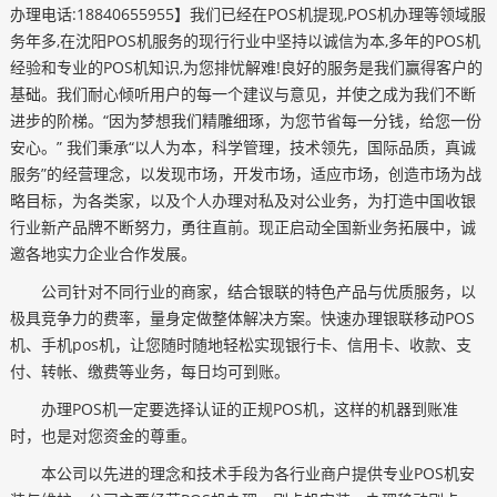
办理电话:18840655955】我们已经在POS机提现,POS机办理等领域服
务年多,在沈阳POS机服务的现行行业中坚持以诚信为本,多年的POS机
经验和专业的POS机知识,为您排忧解难!良好的服务是我们赢得客户的
基础。我们耐心倾听用户的每一个建议与意见，并使之成为我们不断
进步的阶梯。“因为梦想我们精雕细琢，为您节省每一分钱，给您一份
安心。” 我们秉承“以人为本，科学管理，技术领先，国际品质，真诚
服务”的经营理念，以发现市场，开发市场，适应市场，创造市场为战
略目标，为各类家，以及个人办理对私及对公业务，为打造中国收银
行业新产品牌不断努力，勇往直前。现正启动全国新业务拓展中，诚
邀各地实力企业合作发展。
公司针对不同行业的商家，结合银联的特色产品与优质服务，以
极具竞争力的费率，量身定做整体解决方案。快速办理银联移动POS
机、手机pos机，让您随时随地轻松实现银行卡、信用卡、收款、支
付、转帐、缴费等业务，每日均可到账。
办理POS机一定要选择认证的正规POS机，这样的机器到账准
时，也是对您资金的尊重。
本公司以先进的理念和技术手段为各行业商户提供专业POS机安