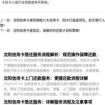
卡持卡人提升信用额度有所帮助。
上一篇：
沈阳信用卡提现揭秘六大信用卡：四大行遥遥领先，民生银行入
围！
下一篇：
沈阳信用卡提现后，请做好的还款计划和策略！
沈阳信用卡垫还服务流程解析：规范操作保障还款便
捷
2026-08-05
沈阳信用卡垫还服务通过规范的流程，为持卡人提供
了便捷的还款解决方案。了解信用卡垫还服务的流程和注意事项，
有助于持卡人在遇到资金困难时，选择合适的垫还服务，合理管理
个人财务，维护良好的信用记录。
沈阳信用卡上门还款服务：便捷还款流程详解
2026-07-23
沈阳信用卡上门还款服务为用户提供了便捷的还款方
式，简化了还款流程。通过预约、准备、上门还款、还款后服务等
步骤，用户可以轻松完成信用卡还款。了解这一流程，有助于用户
更好地利用这一服务
沈阳信用卡垫还服务：详解服务流程及注意事项