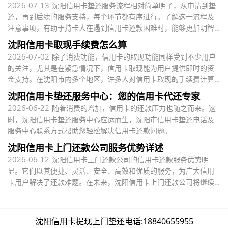
2026-07-13
沈阳信用卡垫还服务流程相对简单明了，从申请到垫
还，再到后续的服务支持，每个环节都有序进行。了解这一流程及
注意事项，有助于持卡人在遇到信用卡还款困难时，能够更加明智
地选择合适的解决方案。
沈阳信用卡取现手续费怎么算
2026-07-02
除了消费功能，信用卡的取现功能同样受到不少用户
的关注，尤其是在紧急情况下，信用卡取现能为用户提供即时的资
金支持。在沈阳市内多个地区，许多人对信用卡取现的手续费计算
方式存在疑问。
沈阳信用卡垫还服务中心：您的信用卡代还专家
2026-06-22
随着消费的增加，信用卡的还款压力也随之而来。这
时，沈阳信用卡垫还服务中心应运而生，沈阳市信用卡垫还电话及
服务中心联系方式帮助您轻松解决信用卡还款问题。
沈阳信用卡上门还款公司服务优势详述
2026-06-12
沈阳信用卡上门还款公司的信用卡还款服务优势明
显。它们以其便捷、灵活、安全、高效和优质的服务，为广大信用
卡用户解决了还款难题。在未来，沈阳信用卡上门还款公司将继续
秉持服务至上的原则
沈阳信用卡提现上门垫还电话:18840655955